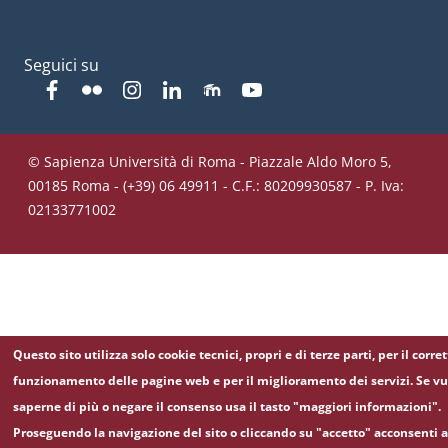
Seguici su
Facebook
Flickr
Instagram
Linkedin
Moodle
YouTube
© Sapienza Università di Roma - Piazzale Aldo Moro 5,
00185 Roma - (+39) 06 49911 - C.F.: 80209930587 - P. Iva:
02133771002
Questo sito utilizza solo cookie tecnici, propri e di terze parti, per il corre
funzionamento delle pagine web e per il miglioramento dei servizi. Se vu
saperne di più o negare il consenso usa il tasto "maggiori informazioni".
Proseguendo la navigazione del sito o cliccando su "accetto" acconsenti a