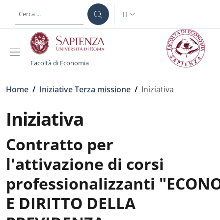
Salta al contenuto principale
Skip to footer content
IT
SELETTORE LINGUA: CURREN
Facoltà di Economia
Briciole di pane
Home
/
Iniziative Terza missione
/
Iniziativa
Iniziativa
Contratto per
l'attivazione di corsi
professionalizzanti "ECON
E DIRITTO DELLA