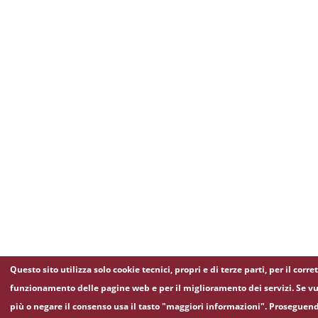
Questo sito utilizza solo cookie tecnici, propri e di terze parti, per il corre
funzionamento delle pagine web e per il miglioramento dei servizi. Se vu
più o negare il consenso usa il tasto "maggiori informazioni". Proseguen