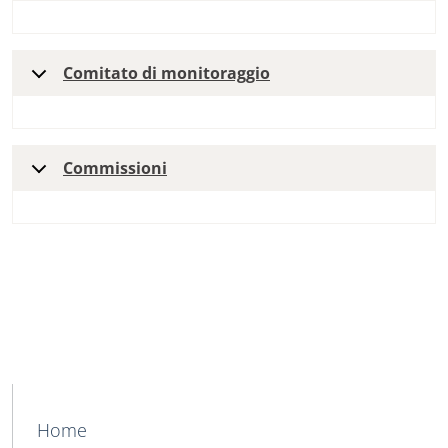
Comitato di monitoraggio
Commissioni
MAIN NAVIGATION
Home