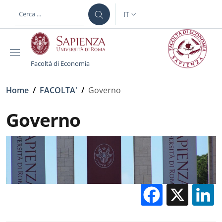
Salta al contenuto principale
Skip to footer content
IT
SELETTORE LINGUA: CURREN
Facoltà di Economia
Briciole di pane
Home
/
FACOLTA'
/
Governo
Governo
Facebo
X