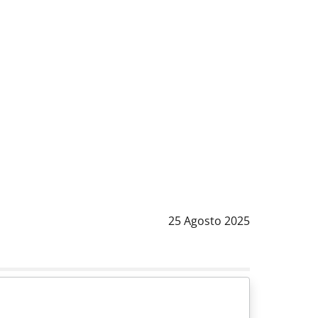
Data notizia
:
25 Agosto 2025