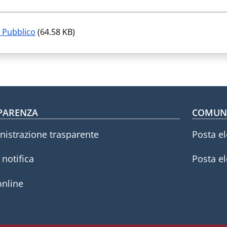
o Pubblico
(64.58 KB)
oter menu
PARENZA
COMUNI
istrazione trasparente
Posta el
i notifica
Posta el
online