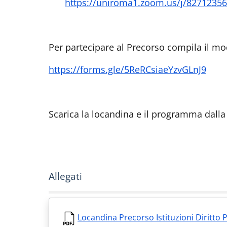
https://uniroma1.zoom.us/j/8271235
Per partecipare al Precorso compila il m
https://forms.gle/5ReRCsiaeYzvGLnJ9
Scarica la locandina e il programma dalla
Allegati
Locandina Precorso Istituzioni Diritto 