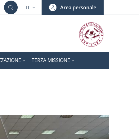
Area personale
IT
SELETTORE LINGUA: CURRENT LANGUAGE
ZZAZIONE
TERZA MISSIONE