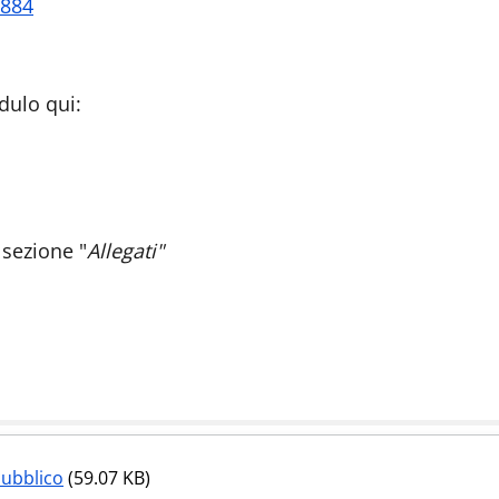
6884
odulo qui:
 sezione "
Allegati"
Pubblico
(59.07 KB)