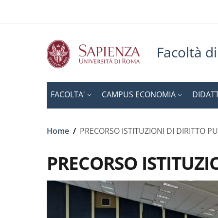
Slim to
Salta al contenuto principale
Skip to footer content
Facoltà d
FACOLTA'
CAMPUS ECONOMIA
DIDAT
Briciole di pane
Home
/
PRECORSO ISTITUZIONI DI DIRITTO P
PRECORSO ISTITUZI