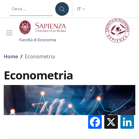
Salta al contenuto principale
Skip to footer content
IT
SELETTORE LINGUA: CURREN
Facoltà di Economia
Briciole di pane
Home
/
Econometria
Econometria
Facebo
X