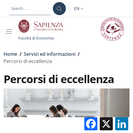
Skip to main content
Skip to footer content
EN
LANGUAGE SWITCHER: CURR
Facoltà di Economia
Breadcrumb
Home
/
Servizi ed informazioni
/
Percorsi di eccellenza
Percorsi di eccellenza
Facebo
X